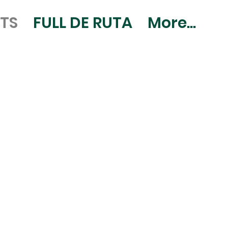
OTS
FULL DE RUTA
More...