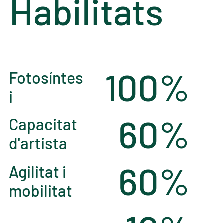
Habilitats
100%
Fotosíntes
i
60%
Capacitat
d'artista
60%
Agilitat i
mobilitat